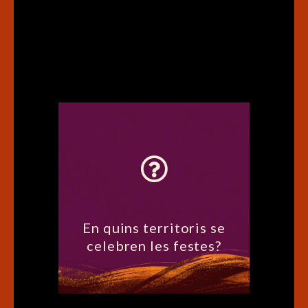
1) Andorra.
2) Aran, Aragó i
Catalunya (Espanya).
3) Occitània (França).
En quins territoris se
celebren les festes?