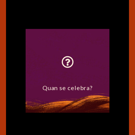
Al solstici d’hivern o
d’estiu, és a dir, la nit
més curta o més llarga
de l’any.
Quan se celebra?