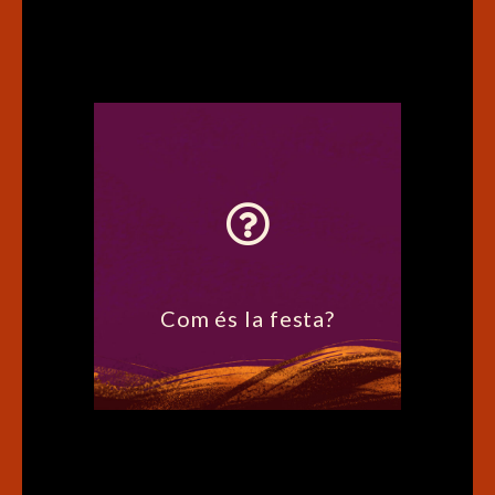
Es cremen torxes petites
o grans a diferents
pobles.
Com és la festa?