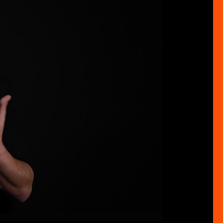
HD
04:08