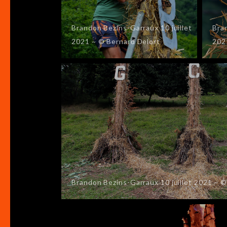
Brandon Bezins-Garraux 10 juillet
Bra
2021 ~ © Bernard Delort
202
Brandon Bezins-Garraux 10 juillet 2021 ~ 