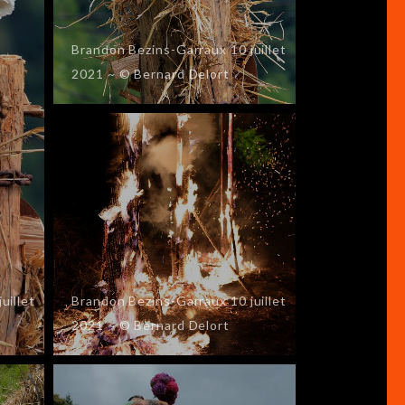
Brandon Bezins-Garraux 10 juillet
2021 ~ © Bernard Delort
uillet
Brandon Bezins-Garraux 10 juillet
2021 ~ © Bernard Delort