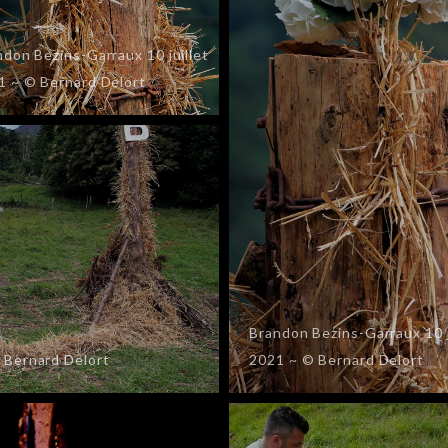
ndon Bezins-Garraux 10 juillet
1 ~ © Bernard Delort
Brandon Bezins-Garraux 10 j
© Bernard Delort
2021 ~ © Bernard Delort