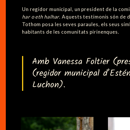
Un regidor municipal, un president de la comi
har o eth halhar
. Aquests testimonis són de di
Tothom posa les seves paraules, els seus símbo
habitants de les comunitats pirinenques.
Amb Vanessa Foltier (pres
(regidor municipal d’Esté
Luchon).
Portraits ~ V