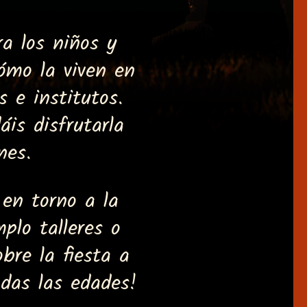
a los niños y
ómo la viven en
 e institutos.
is disfrutarla
nes.
 en torno a la
plo talleres o
bre la fiesta a
odas las edades!