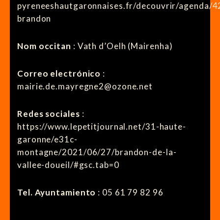
pyreneeshautgaronnaises.fr/decouvrir/agenda/4
brandon
Nom occitan
: Vath d’Oelh (Mairenha)
Correo electrónico
:
mairie.de.mayregne2@ozone.net
Redes sociales
:
https://www.lepetitjournal.net/31-haute-
garonne/e31c-
montagne/2021/06/27/brandon-de-la-
vallee-doueil/#gsc.tab=0
Tel. Ayuntamiento
: 05 61 79 82 96