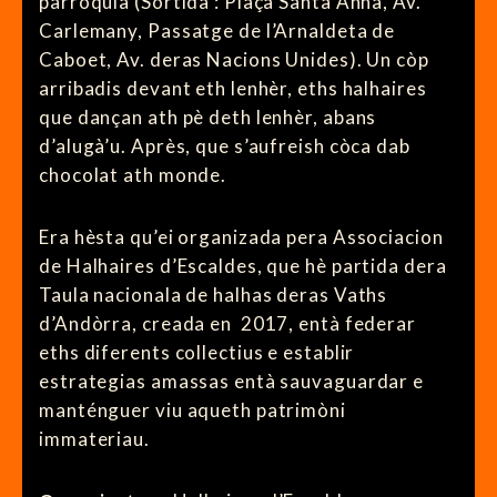
parròquia (Sortida : Plaça Santa Anna, Av.
Carlemany, Passatge de l’Arnaldeta de
Caboet, Av. deras Nacions Unides). Un còp
arribadis devant eth lenhèr, eths halhaires
que dançan ath pè deth lenhèr, abans
d’alugà’u. Après, que s’aufreish còca dab
chocolat ath monde.
Era hèsta qu’ei organizada pera Associacion
de Halhaires d’Escaldes, que hè partida dera
Taula nacionala de halhas deras Vaths
d’Andòrra, creada en 2017, entà federar
eths diferents collectius e establir
estrategias amassas entà sauvaguardar e
manténguer viu aqueth patrimòni
immateriau.