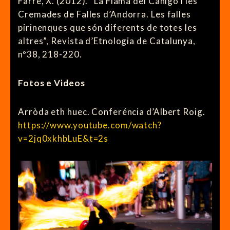
Farré, X. (2012). “La Flama del Canigó i les
Cremades de Falles d’Andorra. Les falles
pirinenques que són diferents de totes les
altres”, Revista d’Etnologia de Catalunya,
nº38, 218-220.
Fotos e Videos
Arròda eth huec. Conferéncia d’Albert Roig.
https://www.youtube.com/watch?
v=2jq0xkhbLuE&t=2s