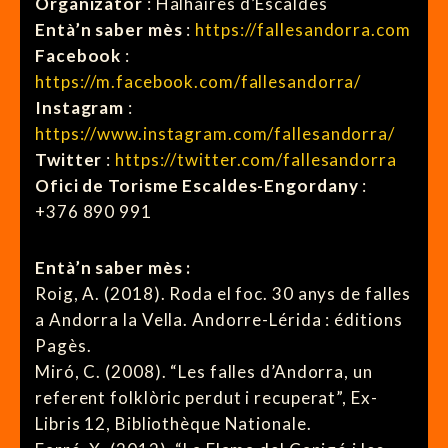
Organizator
: Halhaires d’Escaldes
Entà’n saber mès
:
https://fallesandorra.com
Facebook
:
https://m.facebook.com/fallesandorra/
Instagram
:
https://www.instagram.com/fallesandorra/
Twitter
:
https://twitter.com/fallesandorra
Ofici de Torisme Escaldes-Engordany
:
+376 890 991
Entà’n saber mès :
Roig, A. (2018). Roda el foc. 30 anys de falles
a Andorra la Vella. Andorre-Lérida : éditions
Pagès.
Miró, C. (2008). “Les falles d’Andorra, un
referent folklòric perdut i recuperat”, Ex-
Libris 12, Bibliothèque Nationale.