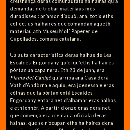
creishença deras comunautats halhairas qu’a
demandat de trobar materiaus mès
duradisses : pr’amor d’aquò, ara, totis eths
collectius halhaires que comandan aqueth
materiau ath Museu Molí Paperer de
Capellades, comuna catalana.
Ua auta caracteristica deras halhas de Les
Escaldes-Engordany qu’ei qu’eths halhaires
pòrtan ua capa nera. Eth 23 de junh, era
Flama del Canigó
qu’arriba ara Casa dera
Vath d’Andòrra e aquiu, era joenessa e eras
còlhas que la pòrtan entà Escaldes-
Engordany entara net d’alhamar eras halhas
e eth lenhèr. A partir d’onze oras dera net,
que comença era cremada oficiala deras
halhas, que se n’ocupan eths halhaires dera