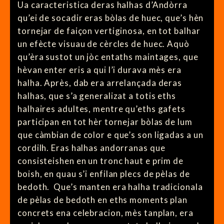
Ua caracteristica deras halhas d’Andòrra
qu’ei de socadir eras bòlas de huec, que’s hèn
tornejar de faiçon vertiginosa, en tot balhar
un efècte visuau de cèrcles de huec. Aquò
qu’èra sustot un jòc entaths maintages, que
hèvan enter eris a qui l’i durava mès era
halha. Après, dab era arrelançada deras
halhas, que s’a generalizat a totis eths
halhaires adultes, mentre qu’eths gafets
participan en tot hèr tornejar bòlas de lum
que càmbian de color e que’s son ligadas a un
cordilh. Eras halhas andorranas que
consisteishen en un tronc haut e prim de
boish, en quau s’i enfilan plecs de pèlas de
bedoth. Que’s manten era halha tradicionala
de pèlas de bedoth en eths moments plan
concrets ena celebracion, mès tanplan, era