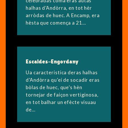
celebradas coma eras autas
halhas d’Andòrra, en tot hèr
arròdas de huec. A Encamp, era
hèsta que comença a 21…
Escaldes-Engordany
Ua caracteristica deras halhas
d’Andòrra qu’ei de socadir eras
bòlas de huec, que’s hèn
tornejar de faiçon vertiginosa,
en tot balhar un efècte visuau
de…