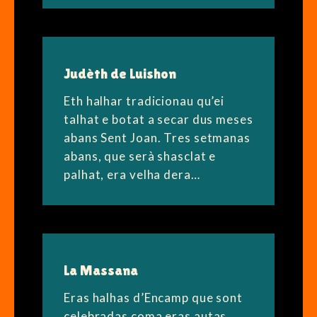
Judèth de Luishon
Eth halhar tradicionau qu’ei
talhat e botat a secar dus meses
abans Sent Joan. Tres setmanas
abans, que serà shasclat e
palhat, era velha dera…
La Massana
Eras halhas d’Encamp que sont
celebradas coma eras autas