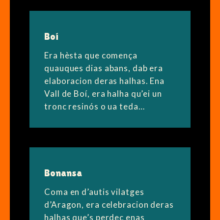
Boí
Era hèsta que comença
quauques dias abans, dab era
elaboracion deras halhas. Ena
Vall de Boí, era halha qu’ei un
tronc resinós o ua teda…
Bonansa
Coma en d’autis vilatges
d’Aragon, era celebracion deras
halhas que’s perdec enas