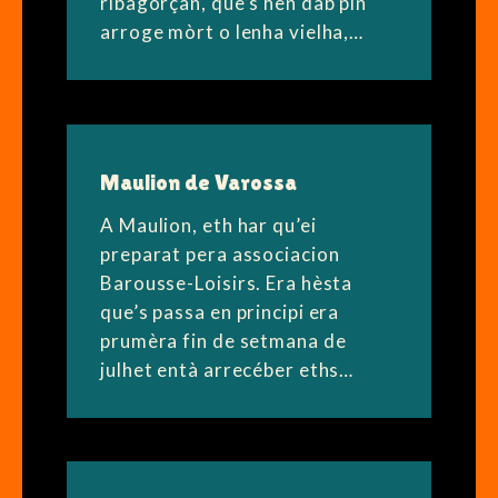
ribagorçan, que’s hèn dab pin
arroge mòrt o lenha vielha,…
Maulion de Varossa
A Maulion, eth har qu’ei
preparat pera associacion
Barousse-Loisirs. Era hèsta
que’s passa en principi era
prumèra fin de setmana de
julhet entà arrecéber eths…