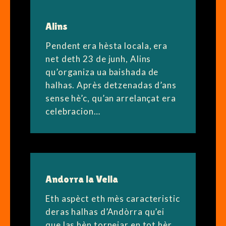
Alins
Pendent era hèsta locala, era
net deth 23 de junh, Alins
qu’organiza ua baishada de
halhas. Après detzenadas d’ans
sense hè’c, qu’an arrelançat era
celebracion…
Andorra la Vella
Eth aspèct eth mès caracteristic
deras halhas d’Andòrra qu’ei
que las hèn tornejar en tot hèr