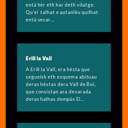
entà hèr eth har deth vilatge.
Qu’ei talhat e autanlèu quilhat
entà secar…
Erill la Vall
A Erill la Vall, era hèsta que
segueish eth esquema abituau
deras hèstas dera Vall de Boí,
que consistan ara devarada
deras halhas dempús El…