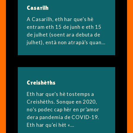
Casarilh
A Casarilh, eth har que’s hè
entram eth 15 de junh e eth 15
de julhet (soent ara debuta de
julhet), entà non atrapà’s quan…
Creishèths
Eth har que’s hè tostemps a
Creishèths. Sonque en 2020,
no’s podec cap hèr en pr’amor
dera pandemia de COVID-19.
Eth har qu’ei hèt «…