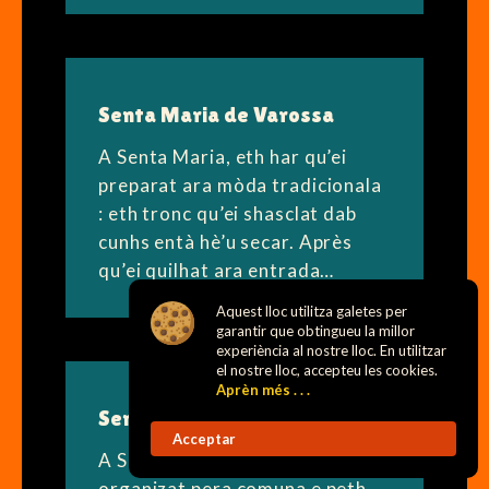
Senta Maria de Varossa
A Senta Maria, eth har qu’ei
preparat ara mòda tradicionala
: eth tronc qu’ei shasclat dab
cunhs entà hè’u secar. Après
qu’ei quilhat ara entrada…
Aquest lloc utilitza galetes per
garantir que obtingueu la millor
experiència al nostre lloc. En utilitzar
el nostre lloc, accepteu les cookies.
Aprèn més . . .
Sent Mamet
Acceptar
A Sent Mamet, eth halhar qu’ei
organizat pera comuna e peth