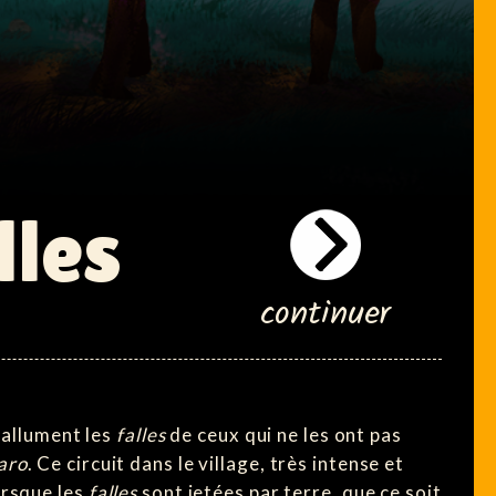
lles
continuer
s allument les
falles
de ceux qui ne les ont pas
aro
. Ce circuit dans le village, très intense et
orsque les
falles
sont jetées par terre, que ce soit