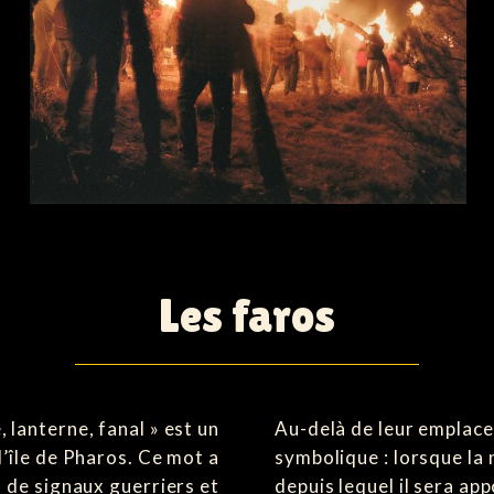
Les faros
, lanterne, fanal » est un
Au-delà de leur emplac
 l’île de Pharos. Ce mot a
symbolique : lorsque la n
 de signaux guerriers et
depuis lequel il sera ap