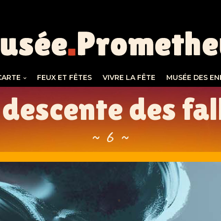
CARTE
FEUX ET FÊTES
VIVRE LA FÊTE
MUSÉE DES EN
 descente des fal
~ 6 ~