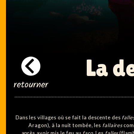
La d
retourner
Dans les villages où se fait la descente des
falle
Aragon), à la nuit tombée, les
fallaires
com
après avoir mis le feu au
faro
. Les
falles
(flam