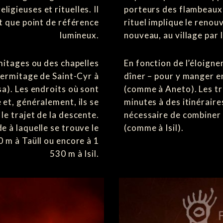
ligieuses et rituelles. Il
porteurs des flambeaux)
nt que point de référence
rituel implique le renou
lumineux.
nouveau, au village par 
mitages ou des chapelles
En fonction de l’éloign
l’ermitage de Saint-Cyr à
dîner – pour y manger e
a). Les endroits où sont
(comme à Aneto). Les tr
e et, généralement, ils se
minutes à des itinéraire
le trajet de la descente.
nécessaire de combiner 
e à laquelle se trouve le
(comme à Isil).
0 m à Taüll ou encore à 1
530 m à Isil.