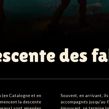
escente des fa
s
(en Catalogne et en
Souvent, en arrivant, il
mencent la descente
accompagnés jusqu’au
f
beaux) sont amenées
émouvant, se termine l